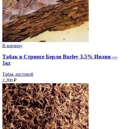
В корзину
Табак в Стрипсе Берли Burley 3.5% Индия —
1кг
Табак листовой
2,200
₽