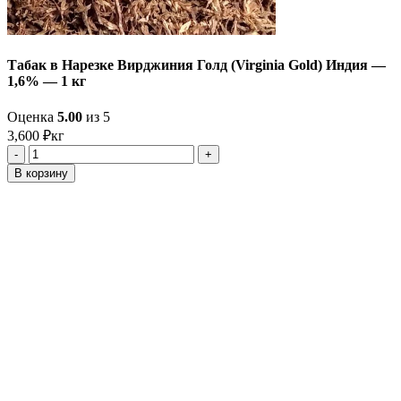
Табак в Нарезке Вирджиния Голд (Virginia Gold) Индия —
1,6% — 1 кг
Оценка
5.00
из 5
3,600
₽
кг
Количество
товара
В корзину
Табак
в
Нарезке
Вирджиния
Голд
(Virginia
Gold)
Индия
-
1,6%
-
1
кг