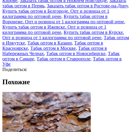
Кирове
,
Заказать табак оптом в Нижнем Новгороде
,
Заказать
табак оптом в Пермь
,
Заказать табак оптом в Ростове-на-Дону
,
Купить табак оптом в Белгороде. Опт и розница от 1
килограмма по оптовой цене
,
Купить табак оптом в
Воронеже. Опт и розница от 1 килограмма по оптовой цене
,
Купить табак оптом в Ижевске. Опт и розница от 1
килограмма по оптовой цене
,
Купить табак оптом в Курске.
Опт и розница от 1 килограмма по оптовой цене
,
Табак оптом
в Иркутске
,
Табак оптом в Казани
,
Табак оптом в
Красноярске
,
Табак оптом в Москве
,
Табак оптом в
Набережных Челнах
,
Табак оптом в Новосибирске
,
Табак
оптом в Самаре
,
Табак оптом в Ставрополе
,
Табак оптом в
Уфе
Поделиться:
Похожие