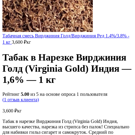
Табачная смесь Вирджиния Голд/Вирджиния Ред 1.4%/3.8% -
1 кг
3,600
₽
кг
Табак в Нарезке Вирджиния
Голд (Virginia Gold) Индия —
1,6% — 1 кг
Рейтинг
5.00
из 5 на основе опроса
1
пользователя
(
1
отзыв клиента)
3,600
₽
кг
Табак в нарезке Вирджиния Голд (Virginia Gold) Индия,
высшего качества, нарезка из стрипса без палок! Специально
для набивки гильз сигарет и самокруток. Средний по