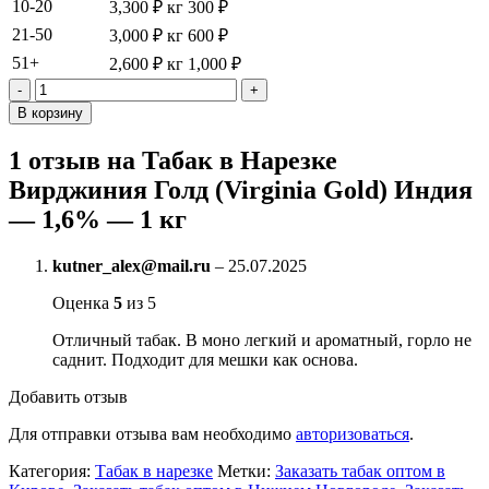
10-20
3,300
₽
кг
300
₽
21-50
3,000
₽
кг
600
₽
51+
2,600
₽
кг
1,000
₽
Количество
товара
В корзину
Табак
в
1 отзыв на
Табак в Нарезке
Нарезке
Вирджиния Голд (Virginia Gold) Индия
Вирджиния
Голд
— 1,6% — 1 кг
(Virginia
Gold)
Индия
kutner_alex@mail.ru
–
25.07.2025
-
Оценка
5
из 5
1,6%
-
Отличный табак. В моно легкий и ароматный, горло не
1
саднит. Подходит для мешки как основа.
кг
Добавить отзыв
Для отправки отзыва вам необходимо
авторизоваться
.
Категория:
Табак в нарезке
Метки:
Заказать табак оптом в