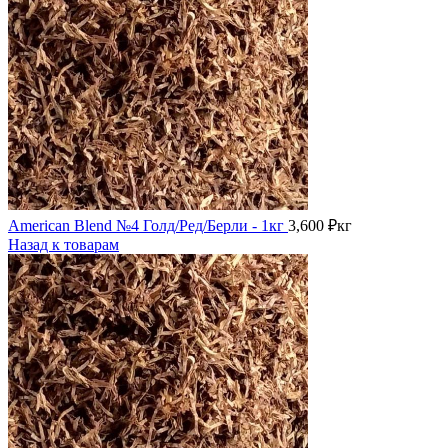
American Blend №4 Голд/Ред/Берли - 1кг
3,600
₽
кг
Назад к товарам