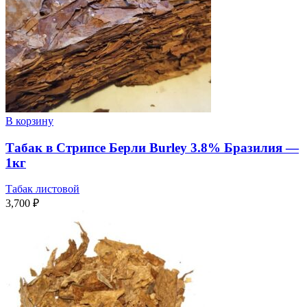
В корзину
Табак в Стрипсе Берли Burley 3.8% Бразилия —
1кг
Табак листовой
3,700
₽