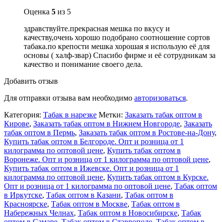
1кг
Оценка
5
из 5
здравствуйте.прекрасная мешка по вкусу и
качеству,очень хорошо подобрано соотношение сортов
табака.по крепости мешка хорошая я использую её для
основы ( халф-звар) Спасибо фирме и её сотрудникам за
качество и понимание своего дела.
Добавить отзыв
Для отправки отзыва вам необходимо
авторизоваться
.
Категория:
Табак в нарезке
Метки:
Заказать табак оптом в
Кирове
,
Заказать табак оптом в Нижнем Новгороде
,
Заказать
табак оптом в Пермь
,
Заказать табак оптом в Ростове-на-Дону
,
Купить табак оптом в Белгороде. Опт и розница от 1
килограмма по оптовой цене
,
Купить табак оптом в
Воронеже. Опт и розница от 1 килограмма по оптовой цене
,
Купить табак оптом в Ижевске. Опт и розница от 1
килограмма по оптовой цене
,
Купить табак оптом в Курске.
Опт и розница от 1 килограмма по оптовой цене
,
Табак оптом
в Иркутске
,
Табак оптом в Казани
,
Табак оптом в
Красноярске
,
Табак оптом в Москве
,
Табак оптом в
Набережных Челнах
,
Табак оптом в Новосибирске
,
Табак
оптом в Самаре
,
Табак оптом в Ставрополе
,
Табак оптом в