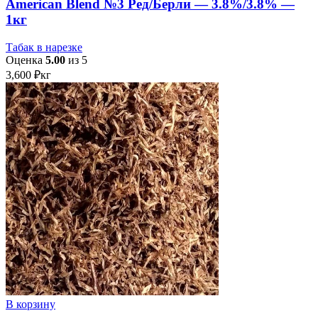
American Blend №3 Ред/Берли — 3.8%/3.8% —
1кг
Табак в нарезке
Оценка
5.00
из 5
3,600
₽
кг
В корзину