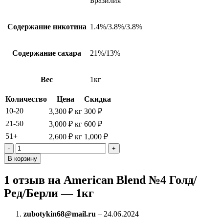
Бразилия
Содержание никотина
1.4%/3.8%/3.8%
Содержание сахара
21%/13%
Вес
1кг
Количество
Цена
Скидка
10-20
3,300
₽
кг
300
₽
21-50
3,000
₽
кг
600
₽
51+
2,600
₽
кг
1,000
₽
Количество
товара
В корзину
American
Blend
1 отзыв на
American Blend №4 Голд/
№4
Ред/Берли — 1кг
Голд/
Ред/
Берли
zubotykin68@mail.ru
–
24.06.2024
-