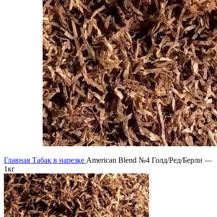
Главная
Табак в нарезке
American Blend №4 Голд/Ред/Берли —
1кг