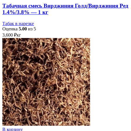
Табачная смесь Вирджиния Голд/Вирджиния Ред
1.4%/3.8% — 1 кг
Табак в нарезке
Оценка
5.00
из 5
3,600
₽
кг
В корзину