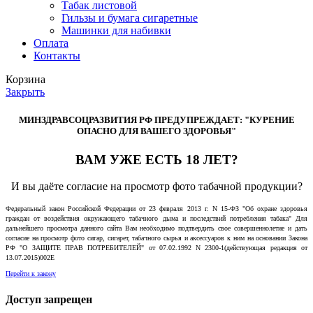
Табак листовой
Гильзы и бумага сигаретные
Машинки для набивки
Оплата
Контакты
Корзина
Закрыть
МИНЗДРАВСОЦРАЗВИТИЯ РФ ПРЕДУПРЕЖДАЕТ: "КУРЕНИЕ
ОПАСНО ДЛЯ ВАШЕГО ЗДОРОВЬЯ"
ВАМ УЖЕ ЕСТЬ 18 ЛЕТ?
И вы даёте согласие на просмотр фото табачной продукции?
Федеральный закон Российской Федерации от 23 февраля 2013 г. N 15-ФЗ "Об охране здоровья
граждан от воздействия окружающего табачного дыма и последствий потребления табака" Для
дальнейшего просмотра данного сайта Вам необходимо подтвердить свое совершеннолетие и дать
согласие на просмотр фото сигар, сигарет, табачного сырья и аксессуаров к ним на основании Закона
РФ "О ЗАЩИТЕ ПРАВ ПОТРЕБИТЕЛЕЙ" от 07.02.1992 N 2300-1(действующая редакция от
13.07.2015)002E
Перейти к закону
Доступ запрещен