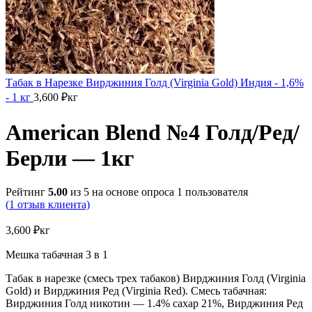
Табак в Нарезке Вирджиния Голд (Virginia Gold) Индия - 1,6%
- 1 кг
3,600
₽
кг
American Blend №4 Голд/Ред/
Берли — 1кг
Рейтинг
5.00
из 5 на основе опроса
1
пользователя
(
1
отзыв клиента)
3,600
₽
кг
Мешка табачная 3 в 1
Табак в нарезке (смесь трех табаков) Вирджиния Голд (Virginia
Gold) и Вирджиния Ред (Virginia Red). Смесь табачная:
Вирджиния Голд никотин — 1.4% сахар 21%, Вирджиния Ред