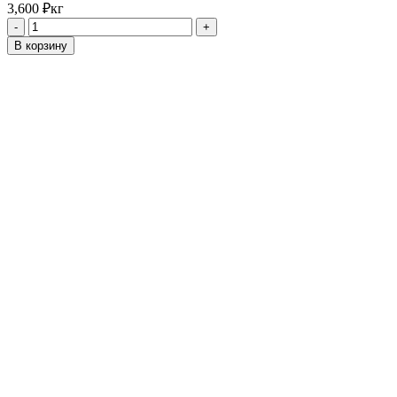
3,600
₽
кг
Количество
товара
В корзину
American
Blend
№4
Голд/
Ред/
Берли
-
1кг