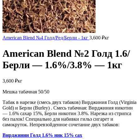
American Blend №4 Голд/Ред/Берли - 1кг
3,600
₽
кг
American Blend №2 Голд 1.6/
Берли — 1.6%/3.8% — 1кг
3,600
₽
кг
Мешка табачная 50/50
Табак в нарезке (смесь двух табаков) Вирджиния Голд (Virginia
Gold) и Берли (Burley) . Смесь табачная: Вирджиния никотин
— 1.6% сахар 15%, Берли никотин 3.8%. Нарезка из стрипса
без палок! Специально для набивки гильз сигарет и
самокруток. Непревзойденное сочетание двух табаков:
Вирджинии Голд 1.6% ник 15% сах