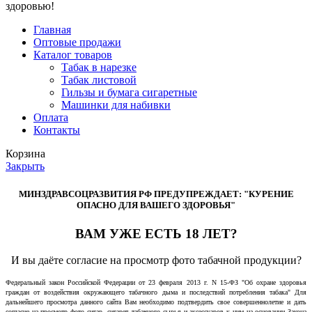
здоровью!
Главная
Оптовые продажи
Каталог товаров
Табак в нарезке
Табак листовой
Гильзы и бумага сигаретные
Машинки для набивки
Оплата
Контакты
Корзина
Закрыть
МИНЗДРАВСОЦРАЗВИТИЯ РФ ПРЕДУПРЕЖДАЕТ: "КУРЕНИЕ
ОПАСНО ДЛЯ ВАШЕГО ЗДОРОВЬЯ"
ВАМ УЖЕ ЕСТЬ 18 ЛЕТ?
И вы даёте согласие на просмотр фото табачной продукции?
Федеральный закон Российской Федерации от 23 февраля 2013 г. N 15-ФЗ "Об охране здоровья
граждан от воздействия окружающего табачного дыма и последствий потребления табака" Для
дальнейшего просмотра данного сайта Вам необходимо подтвердить свое совершеннолетие и дать
согласие на просмотр фото сигар, сигарет, табачного сырья и аксессуаров к ним на основании Закона