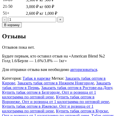
21-50
3,000
₽
кг
600
₽
51+
2,600
₽
кг
1,000
₽
Количество
товара
В корзину
American
Blend
Отзывы
№2
Голд
1.6/
Отзывов пока нет.
Берли
Будьте первым, кто оставил отзыв на «American Blend №2
-
Голд 1.6/Берли — 1.6%/3.8% — 1кг»
1.6%/3.8%
-
Для отправки отзыва вам необходимо
авторизоваться
.
1кг
Категория:
Табак в нарезке
Метки:
Заказать табак оптом в
Кирове
,
Заказать табак оптом в Нижнем Новгороде
,
Заказать
табак оптом в Пермь
,
Заказать табак оптом в Ростове-на-Дону
,
Купить табак оптом в Белгороде. Опт и розница от 1
килограмма по оптовой цене
,
Купить табак оптом в
Воронеже. Опт и розница от 1 килограмма по оптовой цене
,
Купить табак оптом в Ижевске. Опт и розница от 1
килограмма по оптовой цене
,
Купить табак оптом в Курске.
Опт и розница от 1 килограмма по оптовой цене
,
Табак оптом