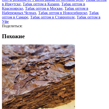
в Иркутске
,
Табак оптом в Казани
,
Табак оптом в
Красноярске
,
Табак оптом в Москве
,
Табак оптом в
Набережных Челнах
,
Табак оптом в Новосибирске
,
Табак
оптом в Самаре
,
Табак оптом в Ставрополе
,
Табак оптом в
Уфе
Поделиться:
Похожие