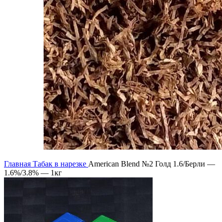
Главная
Табак в нарезке
American Blend №2 Голд 1.6/Берли —
1.6%/3.8% — 1кг