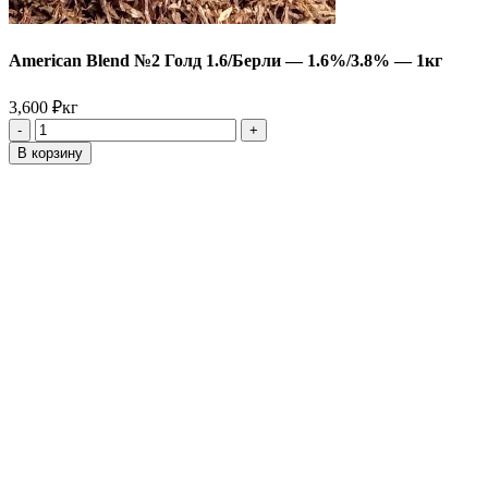
American Blend №2 Голд 1.6/Берли — 1.6%/3.8% — 1кг
3,600
₽
кг
Количество
товара
В корзину
American
Blend
№2
Голд
1.6/
Берли
-
1.6%/3.8%
-
1кг