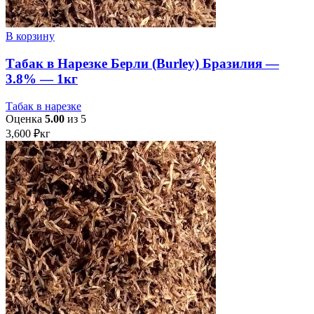
В корзину
Табак в Нарезке Берли (Burley) Бразилия —
3.8% — 1кг
Табак в нарезке
Оценка
5.00
из 5
3,600
₽
кг