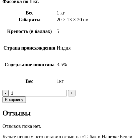
Фасовка по 1 кг.
Вес
1 кг
Габариты
20 × 13 × 20 см
Крепость (в баллах)
5
Страна происхождения
Индия
Содержание никотина
3.5%
Вес
1кг
Количество
товара
В корзину
Табак
в
Отзывы
Нарезке
Берли
(Burley)
Отзывов пока нет.
Индия
Будьте первым, кто оставил отзыв на «Табак в Нарезке Берли
-