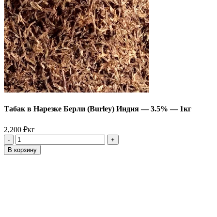
Табак в Нарезке Берли (Burley) Индия — 3.5% — 1кг
2,200
₽
кг
Количество
товара
В корзину
Табак
в
Нарезке
Берли
(Burley)
Индия
-
3.5%