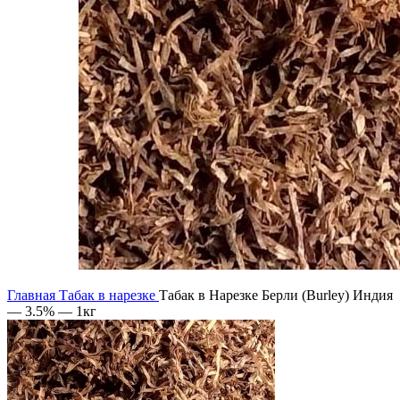
Главная
Табак в нарезке
Табак в Нарезке Берли (Burley) Индия
— 3.5% — 1кг