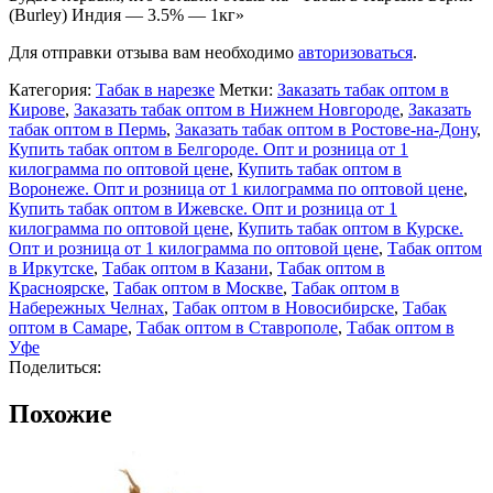
(Burley) Индия — 3.5% — 1кг»
3.5%
-
Для отправки отзыва вам необходимо
авторизоваться
.
1кг
Категория:
Табак в нарезке
Метки:
Заказать табак оптом в
Кирове
,
Заказать табак оптом в Нижнем Новгороде
,
Заказать
табак оптом в Пермь
,
Заказать табак оптом в Ростове-на-Дону
,
Купить табак оптом в Белгороде. Опт и розница от 1
килограмма по оптовой цене
,
Купить табак оптом в
Воронеже. Опт и розница от 1 килограмма по оптовой цене
,
Купить табак оптом в Ижевске. Опт и розница от 1
килограмма по оптовой цене
,
Купить табак оптом в Курске.
Опт и розница от 1 килограмма по оптовой цене
,
Табак оптом
в Иркутске
,
Табак оптом в Казани
,
Табак оптом в
Красноярске
,
Табак оптом в Москве
,
Табак оптом в
Набережных Челнах
,
Табак оптом в Новосибирске
,
Табак
оптом в Самаре
,
Табак оптом в Ставрополе
,
Табак оптом в
Уфе
Поделиться:
Похожие