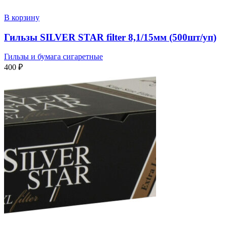
В корзину
Гильзы SILVER STAR filter 8,1/15мм (500шт/уп)
Гильзы и бумага сигаретные
400
₽