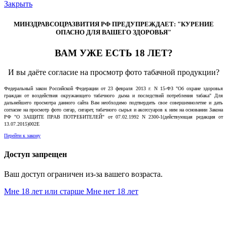
Закрыть
МИНЗДРАВСОЦРАЗВИТИЯ РФ ПРЕДУПРЕЖДАЕТ: "КУРЕНИЕ
ОПАСНО ДЛЯ ВАШЕГО ЗДОРОВЬЯ"
ВАМ УЖЕ ЕСТЬ 18 ЛЕТ?
И вы даёте согласие на просмотр фото табачной продукции?
Федеральный закон Российской Федерации от 23 февраля 2013 г. N 15-ФЗ "Об охране здоровья
граждан от воздействия окружающего табачного дыма и последствий потребления табака" Для
дальнейшего просмотра данного сайта Вам необходимо подтвердить свое совершеннолетие и дать
согласие на просмотр фото сигар, сигарет, табачного сырья и аксессуаров к ним на основании Закона
РФ "О ЗАЩИТЕ ПРАВ ПОТРЕБИТЕЛЕЙ" от 07.02.1992 N 2300-1(действующая редакция от
13.07.2015)002E
Перейти к закону
Доступ запрещен
Ваш доступ ограничен из-за вашего возраста.
Мне 18 лет или старше
Мне нет 18 лет