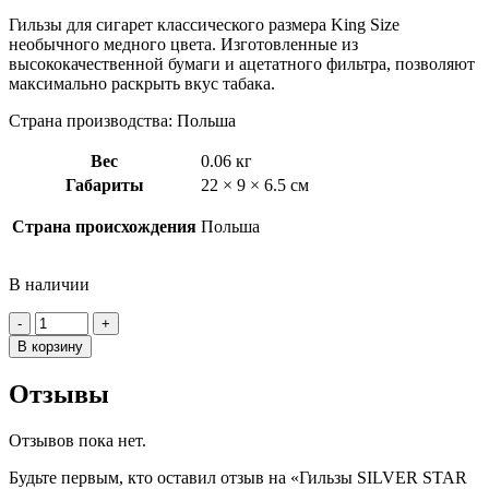
Гильзы для сигарет классического размера King Size
необычного медного цвета. Изготовленные из
высококачественной бумаги и ацетатного фильтра, позволяют
максимально раскрыть вкус табака.
Страна производства: Польша
Вес
0.06 кг
Габариты
22 × 9 × 6.5 см
Страна происхождения
Польша
В наличии
Количество
товара
В корзину
Гильзы
SILVER
Отзывы
STAR
Copper
filter
Отзывов пока нет.
8,1/15мм
Будьте первым, кто оставил отзыв на «Гильзы SILVER STAR
(200шт/